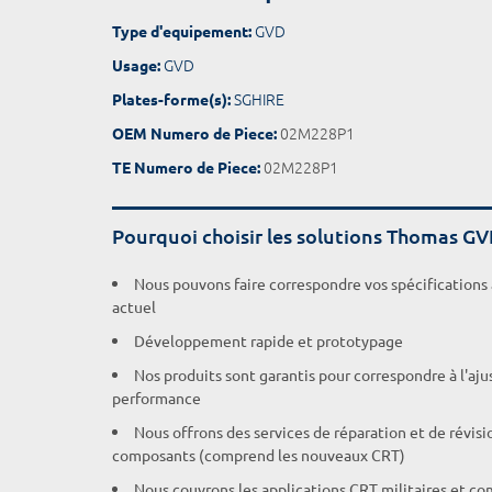
GVD
Type d'equipement:
GVD
Usage:
SGHIRE
Plates-forme(s):
02M228P1
OEM Numero de Piece:
02M228P1
TE Numero de Piece:
Pourquoi choisir les solutions Thomas G
Nous pouvons faire correspondre vos spécifications
actuel
Développement rapide et prototypage
Nos produits sont garantis pour correspondre à l'aj
performance
Nous offrons des services de réparation et de révisi
composants (comprend les nouveaux CRT)
Nous couvrons les applications CRT militaires et c