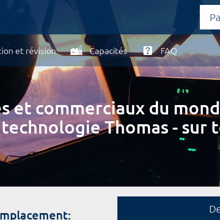
ion et révision
Capacités
FAQ
ires et commerciaux du mond
 technologie Thomas - sur t
D
emplacement: