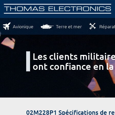
Avionique
Terre et mer
Réparat
Les clients milita
ont confiance en la
02M228P1 Spécifications de r