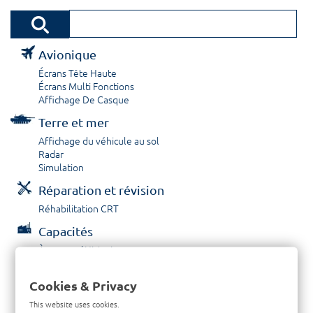
Avionique
Écrans Tête Haute
Écrans Multi Fonctions
Affichage De Casque
Terre et mer
Affichage du véhicule au sol
Radar
Simulation
Réparation et révision
Réhabilitation CRT
Capacités
À propos / Historique
Prestations de service
Carrières
Cookies & Privacy
Contactez nous
This website uses cookies.