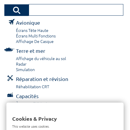
Avionique
Écrans Tête Haute
Écrans Multi Fonctions
Affichage De Casque
Terre et mer
Affichage du véhicule au sol
Radar
Simulation
Réparation et révision
Réhabilitation CRT
Capacités
À propos / Historique
Prestations de service
Carrières
Cookies & Privacy
Contactez nous
This website uses cookies.