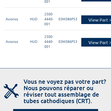
001
2500-
Avionics
HUD
4440-
03M386P53
View Part 
001
2500-
Avionics
HUD
4440-
03M386P53
View Part 
001
Vous ne voyez pas votre part?
Nous pouvons réparer ou
réviser tout assemblage de
tubes cathodiques (CRT).