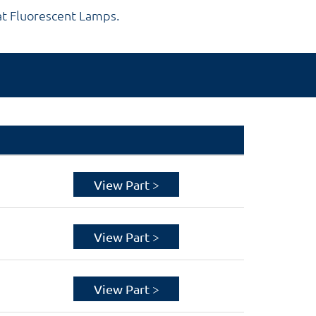
at Fluorescent Lamps.
View Part >
View Part >
View Part >